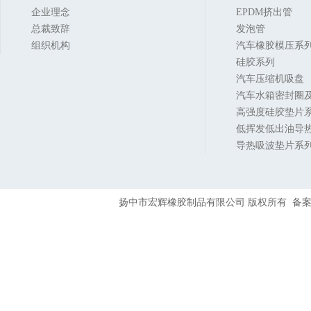
企业理念
EPDM挤出管
总裁致辞
发泡管
组织机构
汽车橡胶模压系
硅胶系列
汽车压缩机吸盘
汽车水箱密封圈及
高强度硅胶垫片
低挥发低出油导
导热吸波垫片系
扬中市宏辉橡胶制品有限公司 版权所有 备