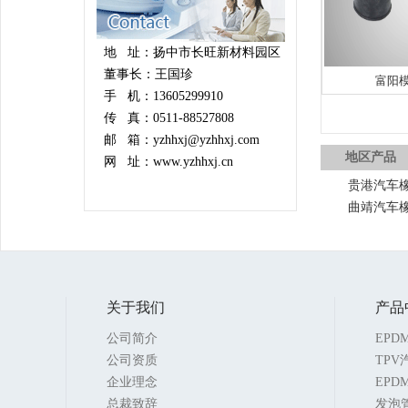
地 址：扬中市长旺新材料园区
董事长：王国珍
富阳
手 机：13605299910
传 真：0511-88527808
邮 箱：yzhhxj@yzhhxj.com
地区产品
网 址：www.yzhhxj.cn
贵港汽车
曲靖汽车
关于我们
产品
公司简介
EP
公司资质
TP
企业理念
EPD
总裁致辞
发泡