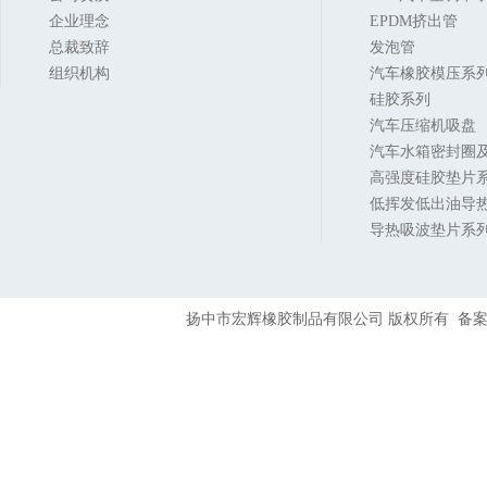
企业理念
EPDM挤出管
总裁致辞
发泡管
组织机构
汽车橡胶模压系
硅胶系列
汽车压缩机吸盘
汽车水箱密封圈及
高强度硅胶垫片
低挥发低出油导
导热吸波垫片系
扬中市宏辉橡胶制品有限公司 版权所有 备