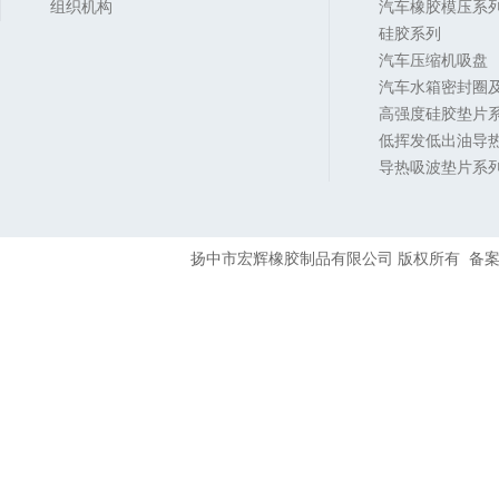
组织机构
汽车橡胶模压系
硅胶系列
汽车压缩机吸盘
汽车水箱密封圈及
高强度硅胶垫片
低挥发低出油导
导热吸波垫片系
扬中市宏辉橡胶制品有限公司 版权所有 备